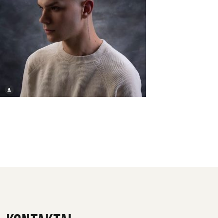
Nori patirties, kuri įsimins ilgam? Tuomet kviečiame apsilankyti pas
mūsų meistrė Liza, kurios įgūde judesiai, bei darbštumas nepaliks
tavęs abejingu! Meistre iš
Ukrainos
Kalba : rusų, bei ukrainiečių.
Kiril