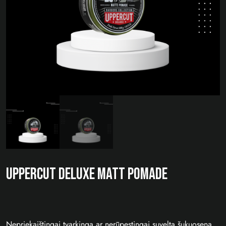
UPPERCUT DELUXE MATT POMADE
Nepriekaištingai tvarkinga ar nerūpestingai suvelta šukuosena,